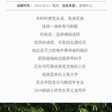
创建时间：
2021/01/12
甄杰
信息来源：
新闻中心
本科时携笔从戎、投身军旅
练得一身铁骨与刚毅
归校后，选择继续读研
优异的成绩、丰富的志愿经历
他总是尽力把每件事情做到最好
那双能端枪也能弹琴的手
正在书写着他落笔无悔的人生
他就是来自上海大学
音乐学院音乐与舞蹈学专业
2019级硕士研究生李云龙同学