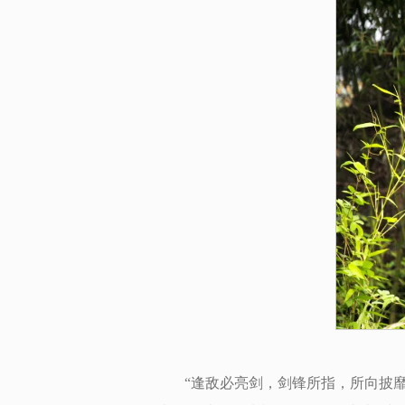
“逢敌必亮剑，剑锋所指，所向披