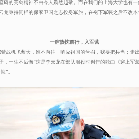
窒碍的亮剑精神不由令人肃然起敬。而在我们的上海大学也有一位
云龙秉持同样的保家卫国之志投身军旅，在褪下军装之后不改本
一腔热忱前行，入军营
驾驶战机飞蓝天，谁不向往；响应祖国的号召，我要把兵当；走
子，一生不后悔”这是李云龙在部队服役时创作的歌曲《穿上军
悔”。