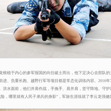
李云龙根植于内心的参军报国的向往破土而出，他下定决心去部队
进、负重长跑、越野行军等项目都是常态化训练内容。2016年
。洪水面前，他们并肩作战，手挽手、肩并肩，坚守阵地、守护
危险，哪里就有人民子弟兵的身影”，军旅生涯练就了李云龙强健