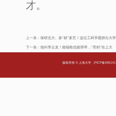
才。
上一条：
保研北大、多“材”多艺！这位工科学霸拼出大
下一条：
他叫李云龙！能端枪也能弹琴，“亮剑”在上大
版权所有 ©
上海大学
沪ICP备090141