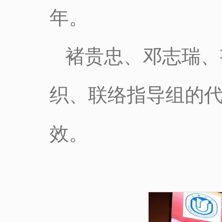
年。
褚贵忠、邓志瑞、
织、联络指导组的
效。