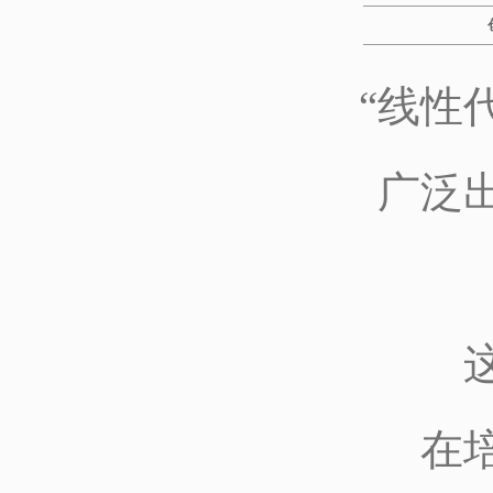
“线性
广泛
在