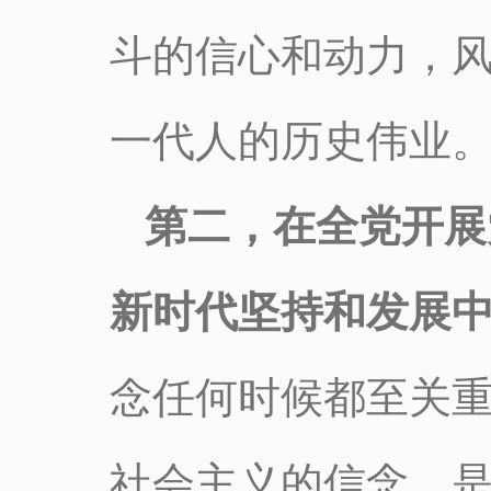
斗的信心和动力，
一代人的历史伟业
第二，在全党开展
新时代坚持和发展
念任何时候都至关
社会主义的信念，