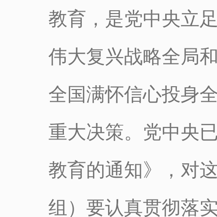
教育，是党中央立
伟大复兴战略全局
全国满怀信心投身
重大决策。党中央
教育的通知》，对
组）要认真贯彻落实