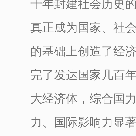
千年封建社会历史
真正成为国家、社
的基础上创造了经
完了发达国家几百
大经济体，综合国
力、国际影响力显