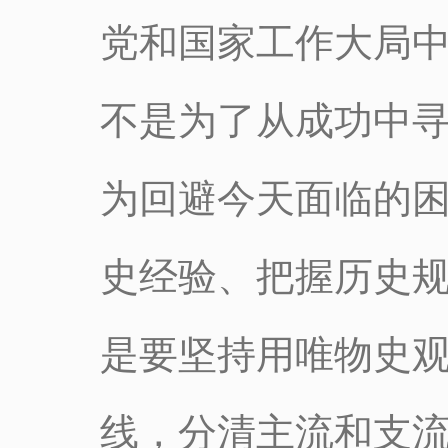
党和国家工作大局
不是为了从成功中
为回避今天面临的
史经验、把握历史
是要坚持用唯物史
线，分清主流和支