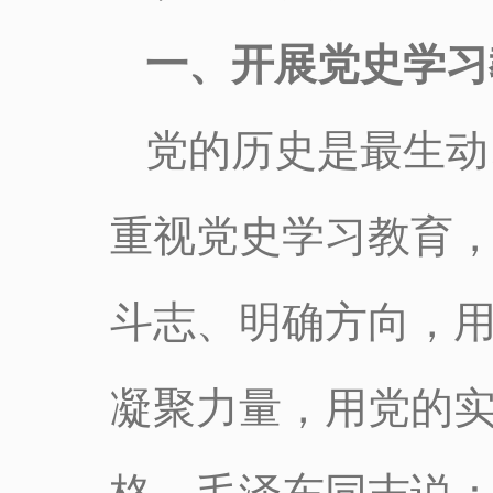
一、开展党史学习
党的历史是最生动
重视党史学习教育
斗志、明确方向，
凝聚力量，用党的