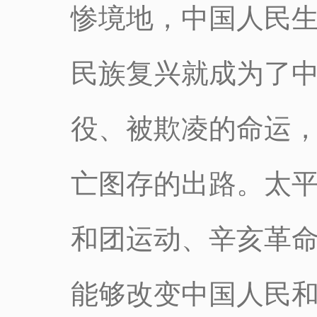
惨境地，中国人民
民族复兴就成为了
役、被欺凌的命运
亡图存的出路。太
和团运动、辛亥革
能够改变中国人民