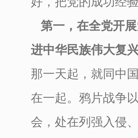
好，把党的成功经
第一，在全党开展
进中华民族伟大复
那一天起，就同中
在一起。鸦片战争
会，处在列强入侵