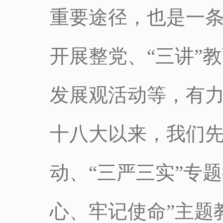
重要途径，也是一
开展整党、“三讲”
发展观活动等，有
十八大以来，我们
动、“三严三实”专
心、牢记使命”主题