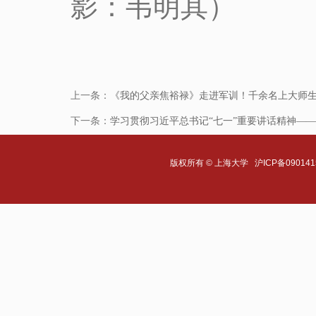
影：韦明其）
上一条：
《我的父亲焦裕禄》走进军训！千余名上大师
下一条：
学习贯彻习近平总书记“七一”重要讲话精神—
版权所有 ©
上海大学
沪ICP备090141