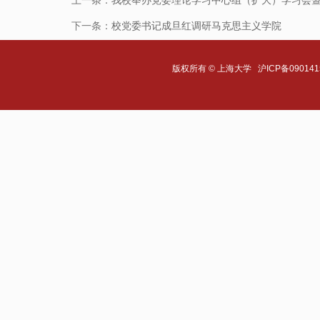
上一条：
我校举办党委理论学习中心组（扩大）学习会
下一条：
校党委书记成旦红调研马克思主义学院
版权所有 ©
上海大学
沪ICP备090141